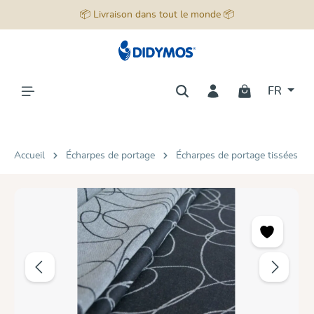
📦 Livraison dans tout le monde 📦
tenu principal
FR
Accueil
Écharpes de portage
Écharpes de portage tissées
Ignorer la galerie d'images