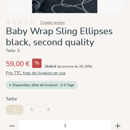
Create review
Note moyenne de 0 sur 5 étoiles
Baby Wrap Sling Ellipses
black, second quality
Taille:
3
%
59,00 €
79,90 €
(économie de 26.16%)
Prix TTC, frais de livraison en sus
Disponible, délai de livraison : 2-4 Tage
Sélectionnez
Taille
3
5
8
(Cette option n'est pas disponible pour le moment.)
(Cette option n'est pas disponible pour le moment.)
Quantité de produit : Entrez la quantité souhaitée ou