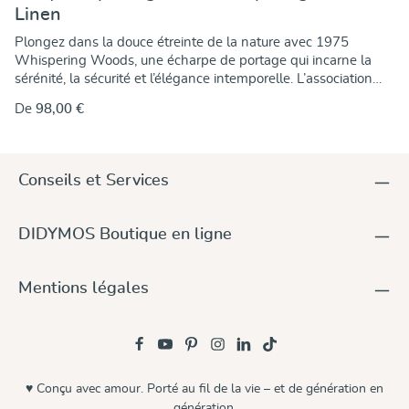
Linen
Plongez dans la douce étreinte de la nature avec 1975
Whispering Woods, une écharpe de portage qui incarne la
sérénité, la sécurité et l’élégance intemporelle. L’association
harmonieuse d’une chaîne vert mousse et d’une trame vert
De
98,00 €
profond évoque une forêt paisible à l’aube, où le vent
murmure doucement à travers les feuilles. Confectionnée dans
un mélange de coton et lin de haute qualité, cette écharpe
offre un équilibre parfait entre douceur et maintien. Les fibres
Conseils et Services
de lin apportent une texture agréable et d'excellentes
propriétés de portage – idéale pour les nouveau-nés comme
pour les plus grands bébés. Matière : Coton & Lin
DIDYMOS Boutique en ligne
Caractéristiques : Respirant, durable, avec une texture
naturelle Design : Inspiré par la sérénité et la force de la forêt
Laissez-vous accompagner par 1975 Whispering Woods et
Mentions légales
portez votre enfant avec style, confort et la magie de la
nature.
♥ Conçu avec amour. Porté au fil de la vie – et de génération en
génération.