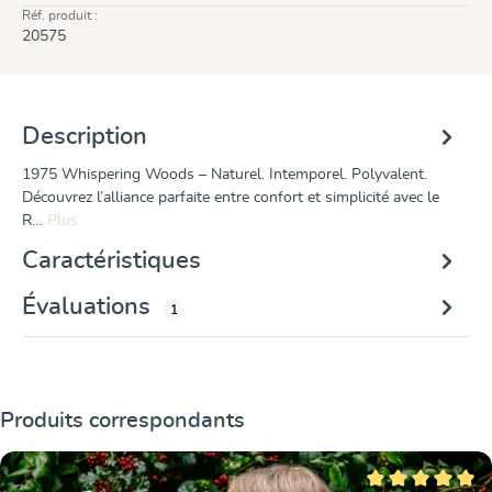
Réf. produit :
20575
Description
1975 Whispering Woods – Naturel. Intemporel. Polyvalent.
Découvrez l’alliance parfaite entre confort et simplicité avec le
R…
Plus
Caractéristiques
Évaluations
1
Ignorer la galerie de produits
Produits correspondants