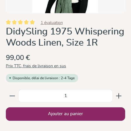
1 évaluation
Note moyenne de 5 sur 5 étoiles
DidySling 1975 Whispering
Woods Linen, Size 1R
99,00 €
Prix TTC, frais de livraison en sus
Disponible, délai de livraison : 2-4 Tage
Quantité de produit : Entrez la quantité souhaitée ou
Ajouter au panier