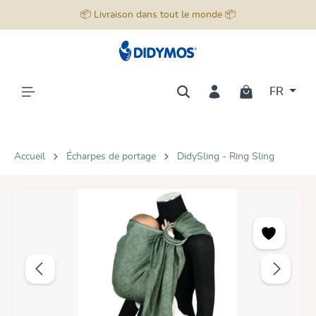
📦 Livraison dans tout le monde 📦
tenu principal
FR
Accueil
Écharpes de portage
DidySling - Ring Sling
Ignorer la galerie d'images