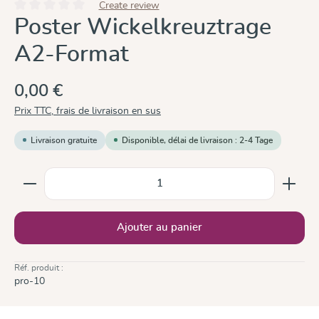
Create review
Note moyenne de 0 sur 5 étoiles
Poster Wickelkreuztrage
A2-Format
0,00 €
Prix TTC, frais de livraison en sus
Livraison gratuite
Disponible, délai de livraison : 2-4 Tage
Quantité de produit : Entrez la quantité souhaitée ou
Ajouter au panier
Réf. produit :
pro-10