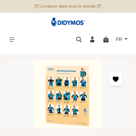
📦 Livraison dans tout le monde 📦
tenu principal
FR
Ignorer la galerie d'images