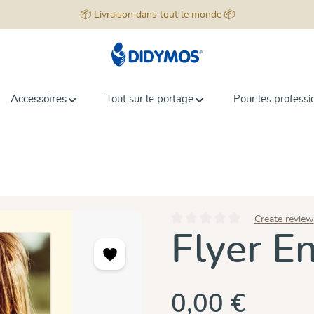
📦 Livraison dans tout le monde 📦
Accessoires
Tout sur le portage
Pour les professi
Create review
Note moyenne de 0 sur 5 étoiles
Flyer E
0,00 €