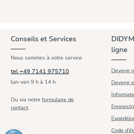
Conseils et Services
DIDYM
ligne
Nous sommes à votre service
Devenir 
tel +49 7141 975710
lun-ven 9 h à 14 h
Devenir p
Informati
Ou via notre
formulaire de
Enregistr
contact
.
Expéditi
Code d’é