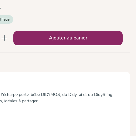
s
4 Tage
 : Entrez la quantité souhaitée ou utilise
Ajouter au panier
e l'écharpe porte-bébé DIDYMOS, du DidyTai et du DidySling,
, idéales à partager.