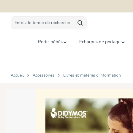
recherche
Passer à la navigation principale
Porte-bébés
Écharpes de portage
Accueil
Accessoires
Livres et matériel d'information
Ignorer la galerie d'images