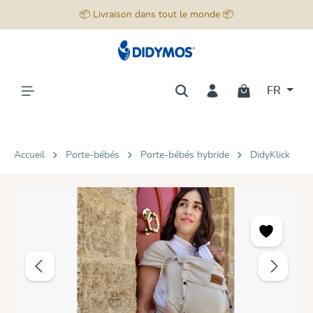
📦 Livraison dans tout le monde 📦
tenu principal
FR
Accueil
Porte-bébés
Porte-bébés hybride
DidyKlick
Ignorer la galerie d'images