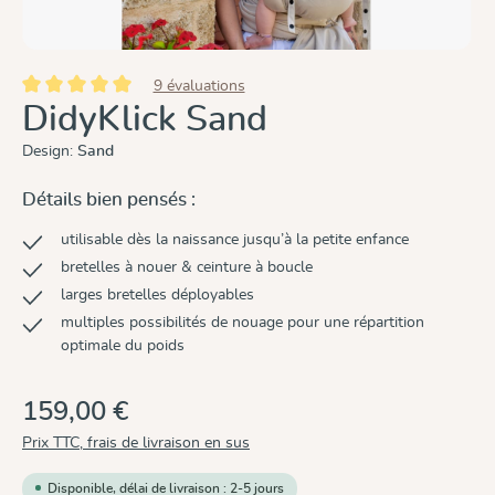
9 évaluations
Note moyenne de 5 sur 5 étoiles
DidyKlick Sand
Design:
Sand
Détails bien pensés :
utilisable dès la naissance jusqu’à la petite enfance
bretelles à nouer & ceinture à boucle
larges bretelles déployables
multiples possibilités de nouage pour une répartition
optimale du poids
159,00 €
Prix TTC, frais de livraison en sus
Disponible, délai de livraison : 2-5 jours