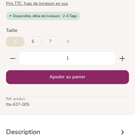
Prix TTC, frais de livraison en sus
Disponible, délai de livraison : 2-4 Tage
Sélectionnez
Taille
5
6
7
8
(Cette option n'est pas disponible pour l
Quantité de produit : Entrez la quantité souhaitée ou
Ajouter au panier
Réf. produit :
tta-637-005
Description