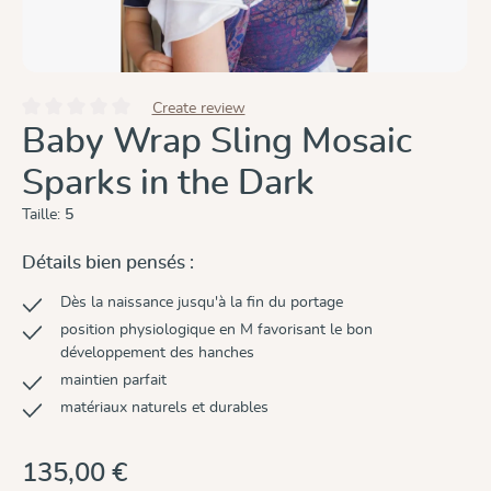
Create review
Note moyenne de 0 sur 5 étoiles
Baby Wrap Sling Mosaic
Sparks in the Dark
Taille:
5
Détails bien pensés :
Dès la naissance jusqu'à la fin du portage
position physiologique en M favorisant le bon
développement des hanches
maintien parfait
matériaux naturels et durables
135,00 €