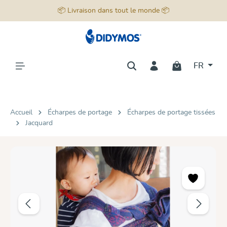
📦 Livraison dans tout le monde 📦
tenu principal
FR
Accueil
Écharpes de portage
Écharpes de portage tissées
Jacquard
Ignorer la galerie d'images