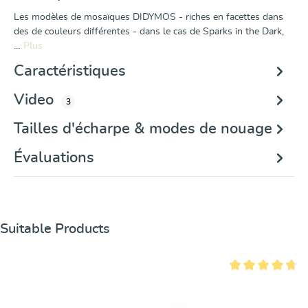
Les modèles de mosaïques DIDYMOS - riches en facettes dans
des de couleurs différentes - dans le cas de Sparks in the Dark,
…
Plus
Caractéristiques
Video
3
Tailles d'écharpe & modes de nouage
Évaluations
Ignorer la galerie de produits
Suitable Products
Note moyenne de 4