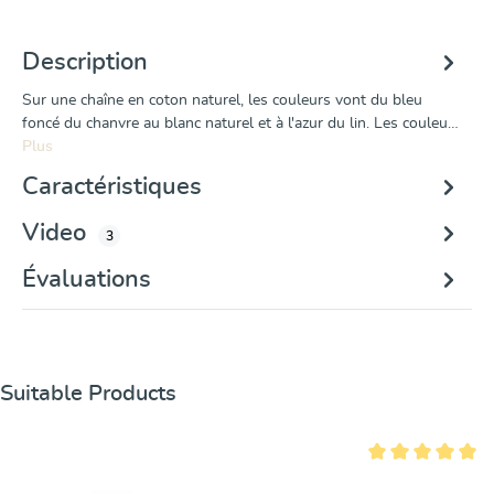
Description
Sur une chaîne en coton naturel, les couleurs vont du bleu
foncé du chanvre au blanc naturel et à l'azur du lin. Les couleu…
Plus
Caractéristiques
Video
3
Évaluations
Ignorer la galerie de produits
Suitable Products
Note moyenne de 5