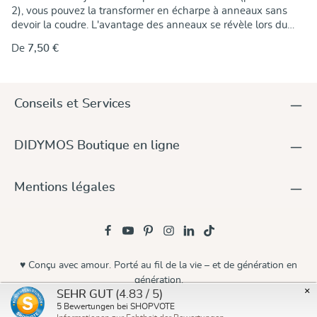
2), vous pouvez la transformer en écharpe à anneaux sans
devoir la coudre. L'avantage des anneaux se révèle lors du
serrage : Pour ajuster l'écharpe avec précision, il suffit de tirer
De
7,50 €
sur l'extrémité libre. Les anneaux serrent le tissu. Tu trouveras
ici des instructions à ce sujet. Ces anneaux sont en fonte
d'aluminium, sans couture, anodisés en couleur, avec une
épaisseur de matériau de 5 mm. Ils sont donc naturellement
Conseils et Services
exempts de nickel et conviennent aux personnes allergiques.
Les anneaux Sling sont disponibles en différentes tailles. Les
petites irrégularités d'aspect sont dues à la production !
DIDYMOS Boutique en ligne
Mentions légales
♥ Conçu avec amour. Porté au fil de la vie – et de génération en
génération.
×
(4.83 / 5)
SEHR GUT
© 2026 Didymos
5
Bewertungen bei SHOPVOTE