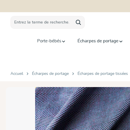
recherche
Passer à la navigation principale
Porte-bébés
Écharpes de portage
Accueil
Écharpes de portage
Écharpes de portage tissées
Ignorer la galerie d'images