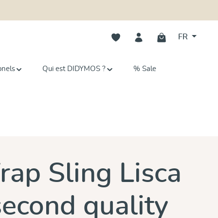
Vous avez 0 articles dans votre li
FR
onels
Qui est DIDYMOS ?
% Sale
ap Sling Lisca
second quality