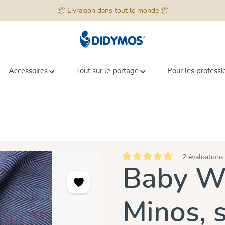
📦 Livraison dans tout le monde 📦
Accessoires
Tout sur le portage
Pour les professi
2 évaluations
Note moyenne de 5 sur 5 étoiles
Baby Wr
Minos, 