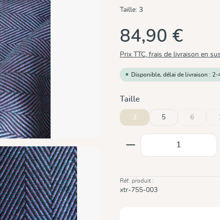
Taille:
3
84,90 €
Prix TTC, frais de livraison en su
Disponible, délai de livraison : 2-
Sélectionnez
Taille
3
5
6
(Cette opt
Quantité de produit
Réf. produit :
xtr-755-003