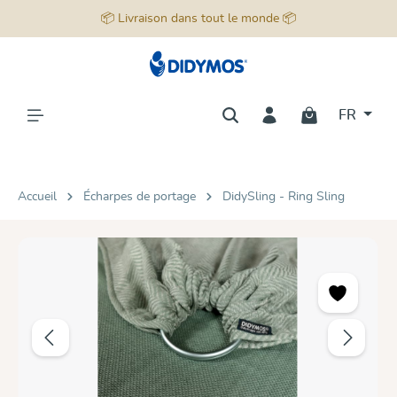
📦 Livraison dans tout le monde 📦
tenu principal
FR
Accueil
Écharpes de portage
DidySling - Ring Sling
Ignorer la galerie d'images