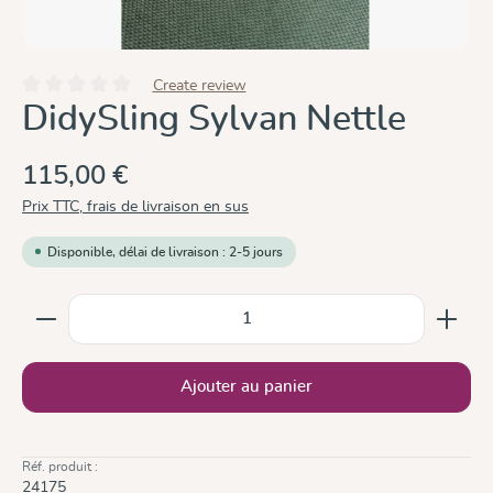
Create review
Note moyenne de 0 sur 5 étoiles
DidySling Sylvan Nettle
115,00 €
Prix TTC, frais de livraison en sus
Disponible, délai de livraison : 2-5 jours
Quantité de produit : Entrez la quantité souhaitée ou
Ajouter au panier
Réf. produit :
24175