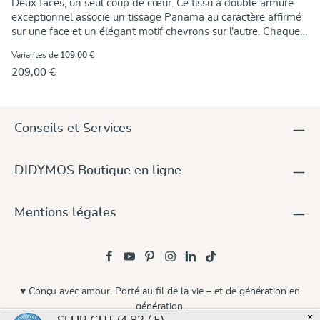
Deux faces, un seul coup de cœur. Ce tissu à double armure
exceptionnel associe un tissage Panama au caractère affirmé
sur une face et un élégant motif chevrons sur l'autre. Chaque
côté possède sa propre personnalité et offre une texture ainsi
Variantes de
109,00 €
qu'un rendu visuel uniques. Le fil de trame en mélange de
209,00 €
coton et d'ortie apporte une agréable tenue et confère à cette
écharpe un caractère bien particulier. Malgré son grammage
élevé, elle séduit dès le premier contact par sa douceur, sa
souplesse et son magnifique tombé.Son tissage souple et
Conseils et Services
particulièrement doux offre un confort exceptionnel et un
toucher très agréable. En raison de cette structure, de légers
fils tirés peuvent occasionnellement apparaître, mais ils se
DIDYMOS Boutique en ligne
remettent facilement en place dans le tissu.
Mentions légales
♥ Conçu avec amour. Porté au fil de la vie – et de génération en
génération.
×