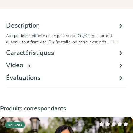
Description
Au quotidien, difficile de se passer du DidySling – surtout
quand il faut faire vite. On l’installe, on serre, c’est prêt…
Plus
Caractéristiques
Video
1
Évaluations
Ignorer la galerie de produits
Produits correspondants
Nouveau
Note moyenne de 0