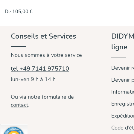
anthracite et beige sahara présente des deux côtés
des le même motif sur les deux faces, avec un jeu de
De
105,00 €
couleurs inversé. La ligne de dos contrastée dans des
couleurs plus sombres orne le milieu du tissu et rend
le tissu très vivant. et rend le motif très vivant. Un
drap de qualité moyenne, très résistant et grâce à son
Conseils et Services
DIDYM
extensibilité optimale en diagonale, il est également
très adaptable.
ligne
Nous sommes à votre service
Devenir 
tel +49 7141 975710
lun-ven 9 h à 14 h
Devenir p
Informati
Ou via notre
formulaire de
Enregistr
contact
.
Expéditi
Code d’é