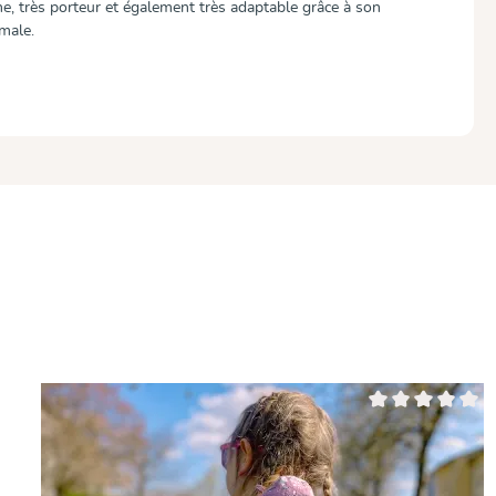
e, très porteur et également très adaptable grâce à son
imale.
ur 5 étoiles
Note moyenne de 0