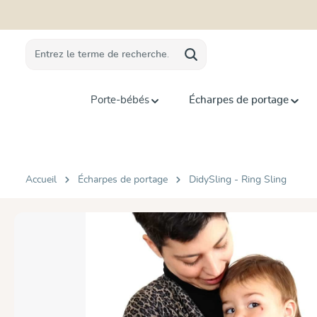
recherche
Passer à la navigation principale
Porte-bébés
Écharpes de portage
Accueil
Écharpes de portage
DidySling - Ring Sling
Ignorer la galerie d'images