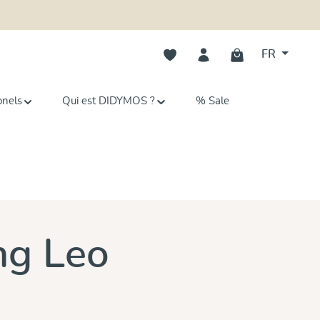
Vous avez 0 articles dans votre li
FR
onels
Qui est DIDYMOS ?
% Sale
ng Leo