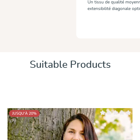
Un tissu de qualité moyenn
extensibilité diagonale opt
Suitable Products
JUSQU'À 20
%
 5 étoiles
Note moyenne de 0 s