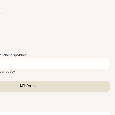
s
ble pour le moment.)
 pas disponible pour le moment.)
quand disponible.
acy policy
.
M’informer