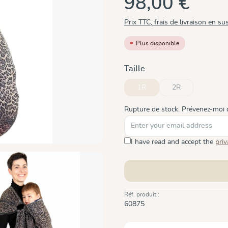
98,00 €
Prix TTC, frais de livraison en su
Plus disponible
Sélectionnez
Taille
1R
2R
(Cette option n'est pas disponi
(Cette option n'est
Rupture de stock. Prévenez-moi 
I have read and accept the
priv
Réf. produit :
60875