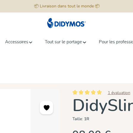
📦 Livraison dans tout le monde 📦
Accessoires
Tout sur le portage
Pour les professi
1 évaluation
Note moyenne de 5 sur 5 étoiles
DidySli
Taille:
1R