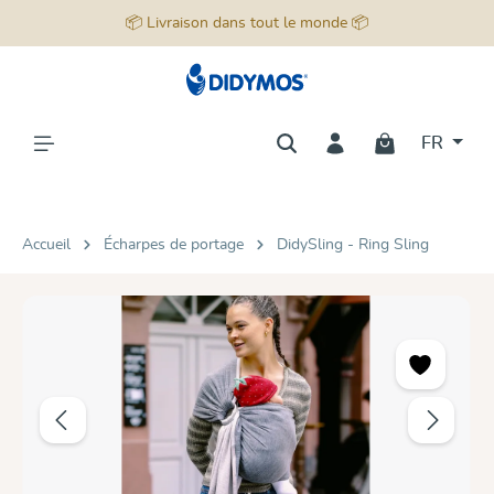
📦 Livraison dans tout le monde 📦
tenu principal
FR
Accueil
Écharpes de portage
DidySling - Ring Sling
Ignorer la galerie d'images