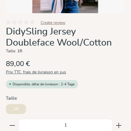
Create review
Note moyenne de 0 sur 5 étoiles
DidySling Jersey
Doubleface Wool/Cotton
Taille:
1R
89,00 €
Prix TTC, frais de livraison en sus
Disponible, délai de livraison : 2-4 Tage
Sélectionnez
Taille
1R
Quantité de produit : Entrez la quantité souhaitée ou