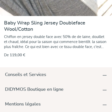
Baby Wrap Sling Jersey Doubleface
Wool/Cotton
Chiffon en jersey double face avec 50% de de laine, douillet
et chaud, idéal pour la saison qui commence bientôt. la saison
plus fraîche. Ce qui est bien avec ce tissu double face, c'est
que que la laine anthracite est mise en valeur d'un côté et le
De
119,00 €
coton de l'autre. coton gris argenté. Le côté laine réchauffe et
isole, le côté coton flatte la peau. La peau est douce et
soyeuse au toucher. Seule la laine issue de l'agriculture
biologique contrôlée est utilisée. d'élevage d'animaux.
Conseils et Services
Combiné avec le coton kbA, le tissu est garanti sans
substances nocives - une évidence chez DIDYMOS. Le tissu
finement élastique en double face se laisse merveilleusement
DIDYMOS Boutique en ligne
bien nouer et offre confort et sécurité. Il suit chaque
mouvement avec fluidité et entoure le bébé. corps en douceur
tout en le soutenant. Le tricotage, les bords à double ourlet
Mentions légales
assurent la stabilité de la forme et la durabilité, le marquage
du milieu et une largeur optimale d'environ 70 cm font de