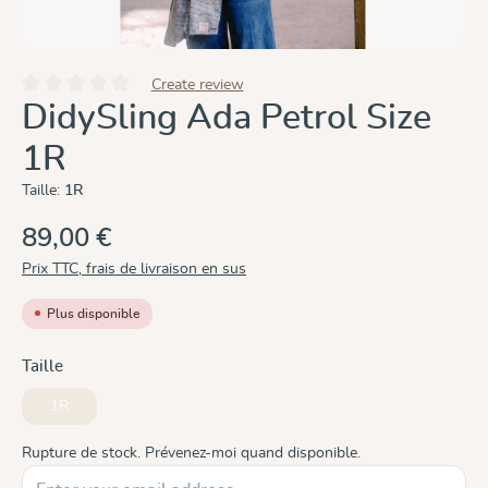
Create review
Note moyenne de 0 sur 5 étoiles
DidySling Ada Petrol Size
1R
Taille:
1R
89,00 €
Prix TTC, frais de livraison en sus
Plus disponible
Sélectionnez
Taille
1R
(Cette option n'est pas disponible pour le moment.)
Rupture de stock. Prévenez-moi quand disponible.