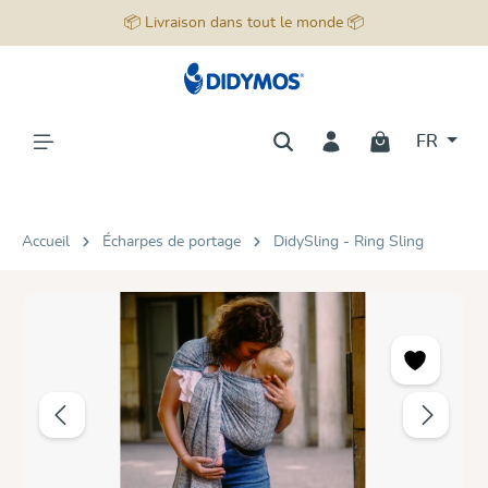
📦 Livraison dans tout le monde 📦
tenu principal
FR
Accueil
Écharpes de portage
DidySling - Ring Sling
Ignorer la galerie d'images