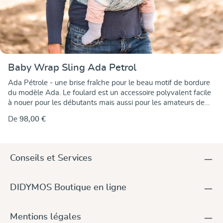
Baby Wrap Sling Ada Petrol
Ada Pétrole - une brise fraîche pour le beau motif de bordure
du modèle Ada. Le foulard est un accessoire polyvalent facile
à nouer pour les débutants mais aussi pour les amateurs de
portage expérimentés. nouveau-nés délicats et pour un
De
98,00 €
portage confortable sur le dos et les hanches de porteurs plus
grands. Il est tissé en coton biologique de qualité supérieure
en blanc écru et en pétrole. Le contraste des couleurs met en
valeur les jolis détails du motif. est mis en valeur. Ce foulard
Conseils et Services
Ada léger à moyennement épais est un peu moelleux avec un
toucher doux. fin au toucher. Ainsi, il est facile de le nouer brin
par brin. de serrer et de nouer. lié foulard doit être même ne
DIDYMOS Boutique en ligne
doit pas être resserré après avoir été porté longtemps. Le Le
foulard est souple et indéformable comme à l'accoutumée.
élastique, de sorte qu'elle s'adapte et s'ajuste parfaitement à
Mentions légales
tous les modes de portage. Votre enfant, petit ou grand, est