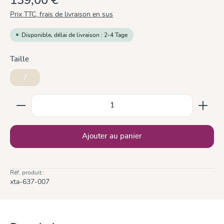
139,00 €
Prix TTC, frais de livraison en sus
Disponible, délai de livraison : 2-4 Tage
Sélectionnez
Taille
7
Quantité de produit : Entrez la quantité souhaitée ou
Ajouter au panier
Réf. produit :
xta-637-007