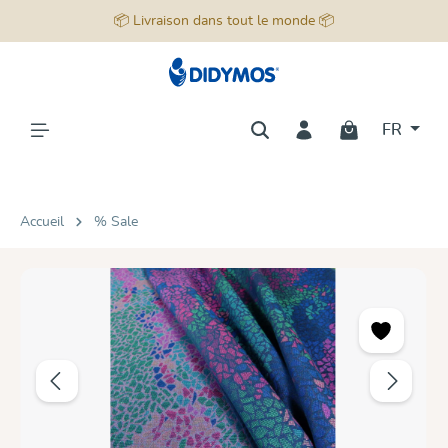
📦 Livraison dans tout le monde 📦
tenu principal
FR
Accueil
% Sale
Ignorer la galerie d'images