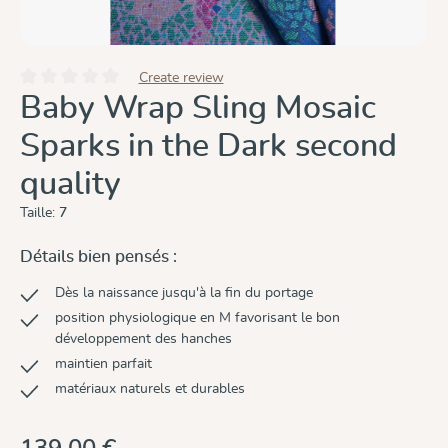
Create review
Note moyenne de 0 sur 5 étoiles
Baby Wrap Sling Mosaic
Sparks in the Dark second
quality
Taille:
7
Détails bien pensés :
Dès la naissance jusqu'à la fin du portage
position physiologique en M favorisant le bon
développement des hanches
maintien parfait
matériaux naturels et durables