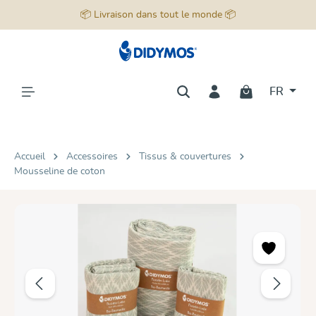
📦 Livraison dans tout le monde 📦
tenu principal
FR
Accueil
Accessoires
Tissus & couvertures
Mousseline de coton
Ignorer la galerie d'images