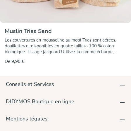
Muslin Trias Sand
Les couvertures en mousseline au motif Trias sont aérées,
douillettes et disponibles en quatre tailles · 100 % coton
biologique· Tissage jacquard Utilisez-la comme écharpe,
couverture pour bébé, tapis de jeu, plaid, bavoir, matelas à
De
9,90 €
langer ou simplement comme doudou. Où vous
accompagnera-t-elle ? Tailles (mesures
approximatives)155cm x 200cm, couvre-lit, plaid120cm x
120cm, écharpe, tapis de jeu, couverture pour bébé,
Conseils et Services
emmaillotage80cm x 80cm, écharpe, couverture pour bébé,
emmaillotage, couverture pour poussette40cm x 40cm, bavoir,
gant de toilette, doudou
DIDYMOS Boutique en ligne
Mentions légales