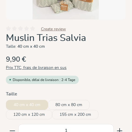
Create review
Note moyenne de 0 sur 5 étoiles
Muslin Trias Salvia
Taille:
40 cm x 40 cm
9,90 €
Prix TTC, frais de livraison en sus
Disponible, délai de livraison : 2-4 Tage
Sélectionnez
Taille
40 cm x 40 cm
80 cm x 80 cm
120 cm x 120 cm
155 cm x 200 cm
Quantité de produit : Entrez la quantité souhaitée ou