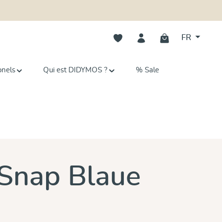
Vous avez 0 articles dans votre li
FR
onels
Qui est DIDYMOS ?
% Sale
Snap Blaue