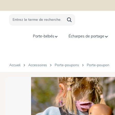
recherche
Passer à la navigation principale
Porte-bébés
Écharpes de portage
Accueil
Accessoires
Porte-poupons
Porte-poupon
Ignorer la galerie d'images