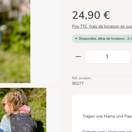
24,90 €
Prix TTC, frais de livraison en su
Disponible, délai de livraison : 2-
Quantité de produit
Réf. produit :
95277
Tragen wie Mama und Pap
Daheim und unterwegs sind