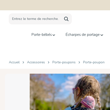
recherche
Passer à la navigation principale
Porte-bébés
Écharpes de portage
Accueil
Accessoires
Porte-poupons
Porte-poupon
Ignorer la galerie d'images