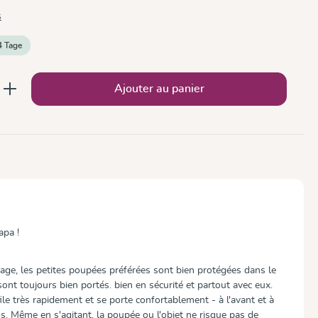
s
4 Tage
 : Entrez la quantité souhaitée ou utilise
Ajouter au panier
pa !
ge, les petites poupées préférées sont bien protégées dans le
nt toujours bien portés. bien en sécurité et partout avec eux.
le très rapidement et se porte confortablement - à l'avant et à
dos. Même en s'agitant, la poupée ou l'objet ne risque pas de