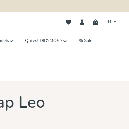
Vous avez 0 articles dans votre li
FR
onels
Qui est DIDYMOS ?
% Sale
ap Leo