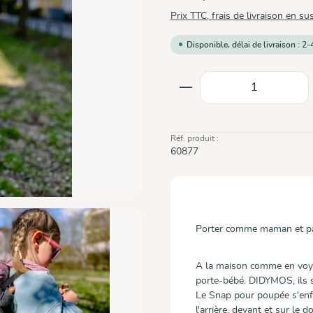
Prix TTC, frais de livraison en su
Disponible, délai de livraison : 2-
Quantité de produit
Réf. produit :
60877
Porter comme maman et pa
A la maison comme en voya
porte-bébé. DIDYMOS, ils so
Le Snap pour poupée s'enfi
l'arrière. devant et sur le 