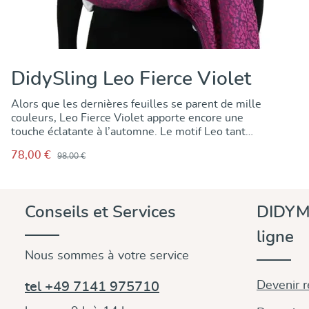
DidySling Leo Fierce Violet
Alors que les dernières feuilles se parent de mille
couleurs, Leo Fierce Violet apporte encore une
touche éclatante à l’automne. Le motif Leo tant
apprécié se dévoile ici dans une nouvelle combinaison
78,00 €
98,00 €
de couleurs pleine de caractère – une chaîne violet
intense entrelacée de trames rose vif. Tissé en
Autriche dans la qualité DIDYMOS éprouvée depuis
plus de 50 ans, en 100 % coton biologique : doux,
Découvrir & acheter
Conseils et Services
DIDYM
souple et agréable sur la peau – pour tous ceux qui
aiment une note sauvage tout en gardant leur bébé
ligne
tout près d’eux.
Nous sommes à votre service
Devenir 
tel +49 7141 975710