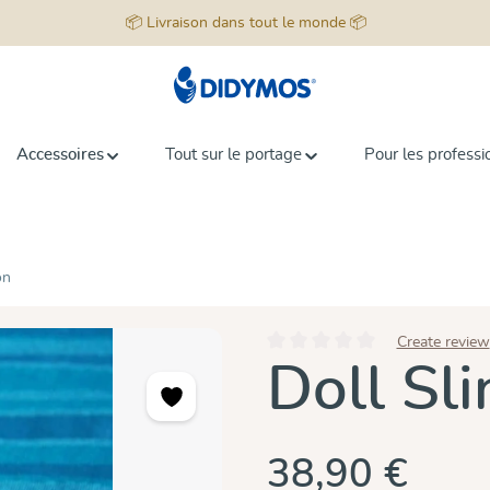
📦 Livraison dans tout le monde 📦
Accessoires
Tout sur le portage
Pour les professi
on
Create review
Note moyenne de 0 sur 5 étoiles
Doll Sl
38,90 €