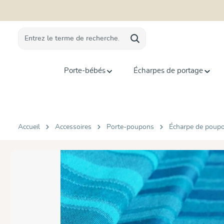
recherche
Passer à la navigation principale
Porte-bébés
Écharpes de portage
Accueil
Accessoires
Porte-poupons
Écharpe de poup
Ignorer la galerie d'images