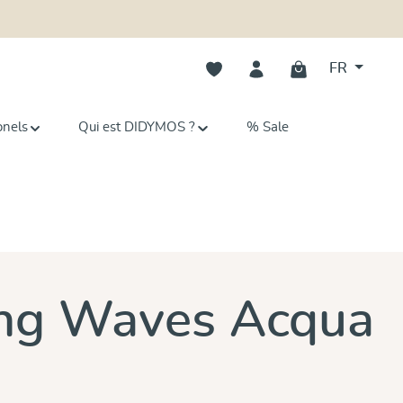
Vous avez 0 articles dans votre li
FR
onels
Qui est DIDYMOS ?
% Sale
ing Waves Acqua