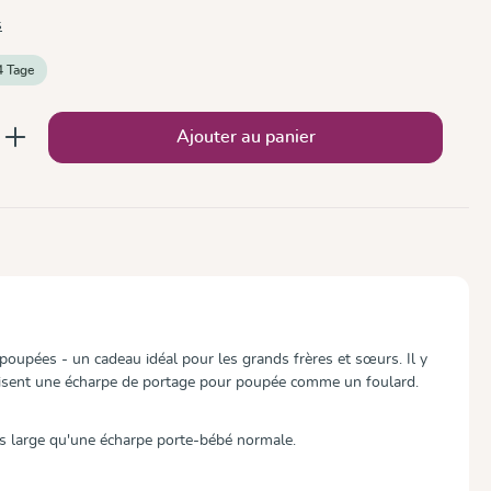
s
4 Tage
 : Entrez la quantité souhaitée ou utilise
Ajouter au panier
poupées - un cadeau idéal pour les grands frères et sœurs. Il y
ilisent une écharpe de portage pour poupée comme un foulard.
us large qu'une écharpe porte-bébé normale.