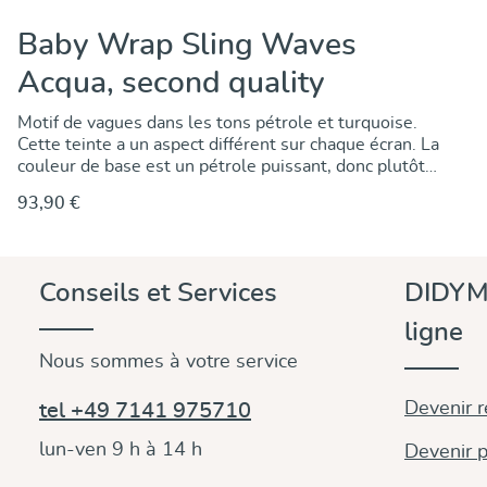
Baby Wrap Sling Waves
Acqua, second quality
Motif de vagues dans les tons pétrole et turquoise.
Cette teinte a un aspect différent sur chaque écran. La
couleur de base est un pétrole puissant, donc plutôt
un vert bleuté.Les motifs sont tissés selon une
93,90 €
technique jacquard élaborée et ne sont pas
imprimés.Les tissus jacquard présentent le même
motif des deux côtés, avec un jeu de couleurs
inversé.Malgré leur grande résistance, ils se
Conseils et Services
DIDYM
distinguent par une élasticité particulière.
ligne
Nous sommes à votre service
Devenir 
tel +49 7141 975710
lun-ven 9 h à 14 h
Devenir p