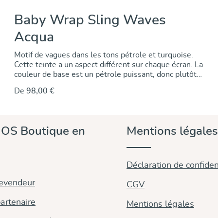
Baby Wrap Sling Waves
Acqua
Motif de vagues dans les tons pétrole et turquoise.
Cette teinte a un aspect différent sur chaque écran. La
couleur de base est un pétrole puissant, donc plutôt
un vert bleuté. Les motifs sont tissés selon une
De
98,00 €
technique jacquard élaborée et ne sont pas imprimés.
Les tissus jacquard présentent le même motif des
deux côtés, avec un jeu de couleurs inversé. Malgré
leur grande résistance, ils se distinguent par une
OS Boutique en
Mentions légales
élasticité particulière dans la diagonale.
Déclaration de confident
revendeur
CGV
artenaire
Mentions légales