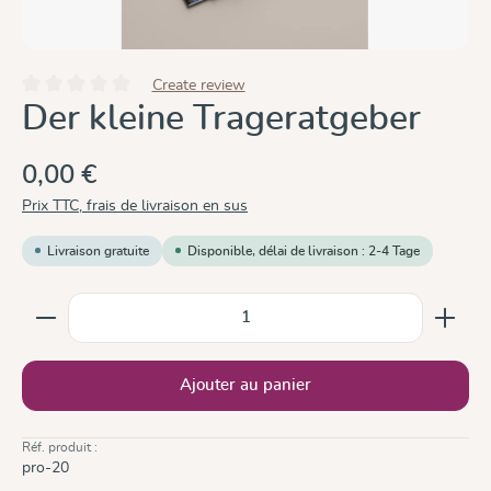
Create review
Note moyenne de 0 sur 5 étoiles
Der kleine Trageratgeber
0,00 €
Prix TTC, frais de livraison en sus
Livraison gratuite
Disponible, délai de livraison : 2-4 Tage
Quantité de produit : Entrez la quantité souhaitée ou
Ajouter au panier
Réf. produit :
pro-20