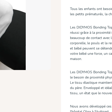
Tous les enfants ont besoi
les petits prématurés, la c
Les DIDYMOS Bonding Tops f
réussi grâce à la proximité 
beaucoup de contact avec la
corporelle, le pouls et la 
et bébé peuvent se détendr
votre bébé une force, un cal
maison.
Les DIDYMOS Bonding Tops s
le besoin de proximité phy
Le tissu élastique maintien
du père. Enveloppé et idéal
tissu, un état que le nouve
Nous avons développé ces h
l'hôpital Olga à Stuttgart.