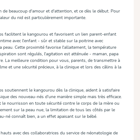
n de beaucoup d'amour et d'attention, et ce dès le début. Pour
haleur du nid est particulièrement importante.
acilitent le kangourou et favorisent un lien parent-enfant
intime avec l'enfant - sûr et stable sur la poitrine avec
 peau. Cette proximité favorise l'allaitement, la température
respiration sont régulés, l'agitation est atténuée - maman, papa
e. La meilleure condition pour vous, parents, de transmettre à
me et une sécurité précieux, à la clinique et lors des câlins à la
outiennent le kangourou dès la clinique, aident à satisfaire
sique des nouveau-nés d'une manière simple mais très efficace.
t le nourrisson en toute sécurité contre le corps de la mère ou
ement sur la peau nue, la limitation de tous les côtés par le
au-né connaît bien, a un effet apaisant sur le bébé.
auts avec des collaboratrices du service de néonatologie de