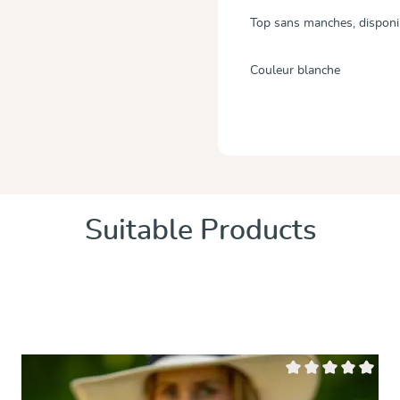
Top sans manches, disponib
Couleur blanche
Suitable Products
 5 étoiles
Note moyenne de 0 s