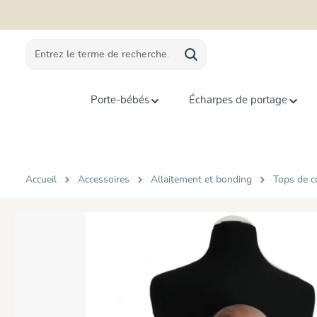
recherche
Passer à la navigation principale
Porte-bébés
Écharpes de portage
Accueil
Accessoires
Allaitement et bonding
Tops de c
Ignorer la galerie d'images