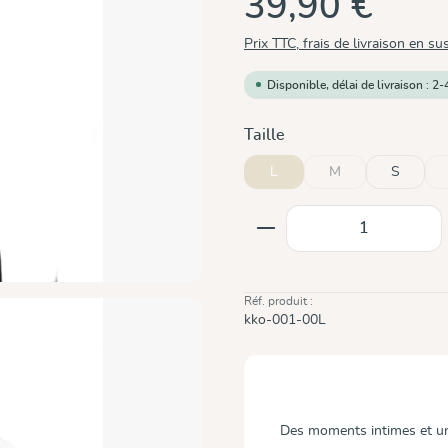
39,90 €
Prix TTC, frais de livraison en su
Disponible, délai de livraison : 2-
Sélectionnez
Taille
L
M
S
(Cette option n'est p
Quantité de produit
Réf. produit :
kko-001-00L
Des moments intimes et une