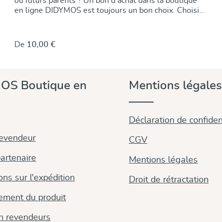
ou futurs parents ? Un bon d'achat dans la boutique
en ligne DIDYMOS est toujours un bon choix. Choisir
en toute tranquillité ce qui convient aux parents, voilà
ça fait plaisir. Le choix est vaste : des outils et
accessoires de portage beaux et pratiques, des
De
10,00 €
vêtements pour l'enfant, des jouets et bien plus
encore. Et en un ou deux clics, vous trouverez en plus
des informations utiles sur le thème du portage et les
outils de portage. Pour commander un bon d'achat :
OS Boutique en
Mentions légales
Choisissez la valeur du bon. Mettez l'article dans le
panier, passez à la caisse, payez et commandez le bon
d'achat. Un code de bon d'achat est automatiquement
généré. Vous le trouverez sur la page de confirmation
Déclaration de confident
après avoir fini la commande, dans votre compte
revendeur
client et le code sera vous envoyé dans un e-mail
CGV
séparé après la confirmation de la commande. Vous
artenaire
souhaitez imprimer le bon cadeau dans un joli design
Mentions légales
? Nous avons préparé pour vous différents modèles
ons sur l'expédition
d'imprimé dans lesquels vous pouvez saisir le code et
Droit de rétractation
la valeur du bon. Vous trouverez ces modèles ici. Si
ement du produit
vous ne commandez que le bon cadeau, vous ne payez
pas des frais de port. Remarquez: L'échange partiel
on revendeurs
du bon cadeau est possible. Une éventuelle valeur