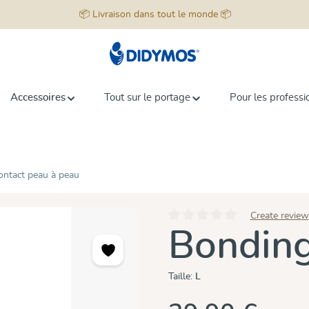
📦 Livraison dans tout le monde 📦
Accessoires
Tout sur le portage
Pour les professi
ontact peau à peau
Create review
Note moyenne de 0 sur 5 étoiles
Bondin
Taille:
L