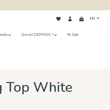
Vous avez 0 articles dans votre li
FR
onels
Qui est DIDYMOS ?
% Sale
g Top White