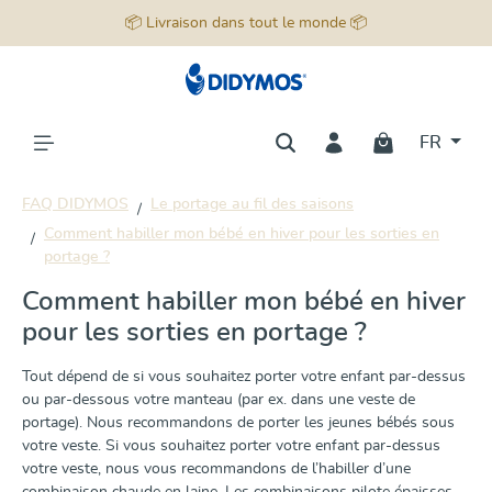
📦 Livraison dans tout le monde 📦
tenu principal
FR
FAQ DIDYMOS
Le portage au fil des saisons
Comment habiller mon bébé en hiver pour les sorties en
portage ?
Comment habiller mon bébé en hiver
pour les sorties en portage ?
Tout dépend de si vous souhaitez porter votre enfant par-dessus
ou par-dessous votre manteau (par ex. dans une veste de
portage). Nous recommandons de porter les jeunes bébés sous
votre veste. Si vous souhaitez porter votre enfant par-dessus
votre veste, nous vous recommandons de l’habiller d’une