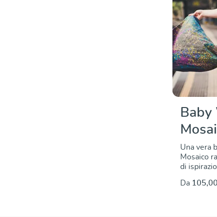
Baby 
Mosai
Una vera b
Mosaico ra
di ispirazi
che ricevi
Da
105,00
clienti e 
un assembl
che simbol
sfaccettat