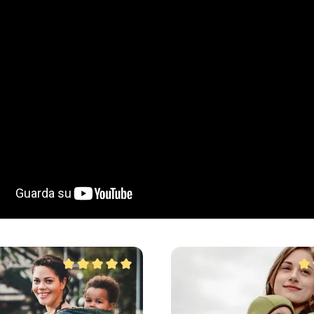
a dei prodotti
Valutazione media di 5 su 5 stelle
Val