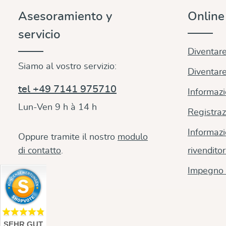
affascinan
Asesoramiento y
Onlin
motivo Mos
ed è reali
servicio
di fili di o
colorati in
Diventare
giallo bri
Siamo al vostro servizio:
essere port
Diventare
tessuto mo
tel +49 7141 975710
realizzato
Informazi
biologico.
Lun-Ven 9 h à 14 h
rende molt
Registraz
i bambini 
della fasci
Informazi
Oppure tramite il nostro
modulo
disponibil
large (lar
di contatto
.
rivenditor
Impegno 
SEHR GUT