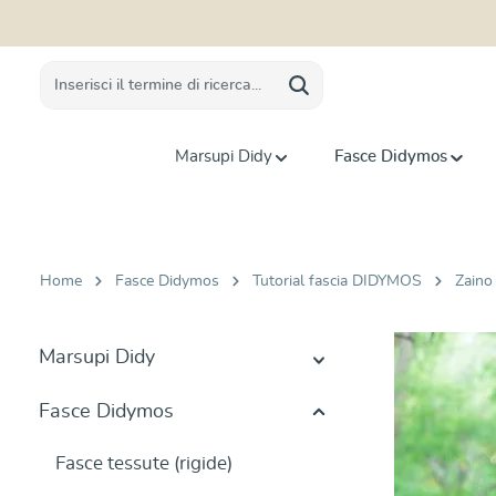
 ricerca
Passa alla navigazione principale
Marsupi Didy
Fasce Didymos
Home
Fasce Didymos
Tutorial fascia DIDYMOS
Zaino
Marsupi Didy
Fasce Didymos
Fasce tessute (rigide)