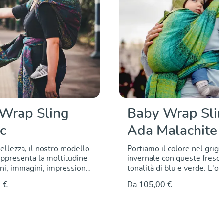
Wrap Sling
Baby Wrap Sl
c
Ada Malachite
ellezza, il nostro modello
Portiamo il colore nel grig
ppresenta la moltitudine
invernale con queste fres
oni, immagini, impressioni
tonalità di blu e verde. L'o
amo dalle nostre care
cotone smeraldo si intrecc
 €
Da
105,00 €
famiglie di babywearing. È
armoniosamente con i fili 
aggio di tutto questo,
che si alternano dal blu sc
eggia il mondo colorato,
turchese, al verde chiaro e
o, complesso e
brillante, un gradiente che