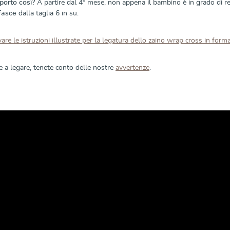
porto così?
A partire dal 4° mese, non appena il bambino è in grado di re
 fasce
dalla taglia 6 in su.
are le istruzioni illustrate per la legatura dello zaino wrap cross in for
re a legare, tenete conto delle nostre
avvertenze
.