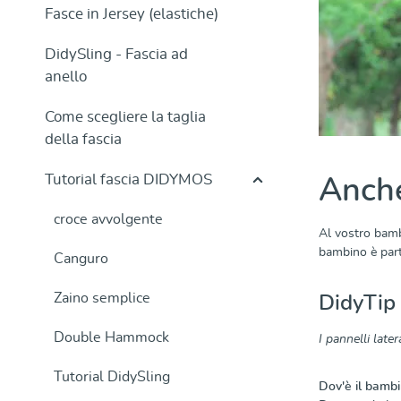
Fasce in Jersey (elastiche)
DidySling - Fascia ad
anello
Come scegliere la taglia
della fascia
Tutorial fascia DIDYMOS
Anche
croce avvolgente
Al vostro bambi
bambino è part
Canguro
Zaino semplice
DidyTip
Double Hammock
I pannelli late
Tutorial DidySling
Dov'è il bamb