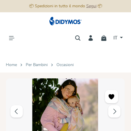
📦 Spedizioni in tutto il mondo
Segui
📦
nuto principale
IT
Home
Per Bambini
Occasioni
Salta la galleria di immagini