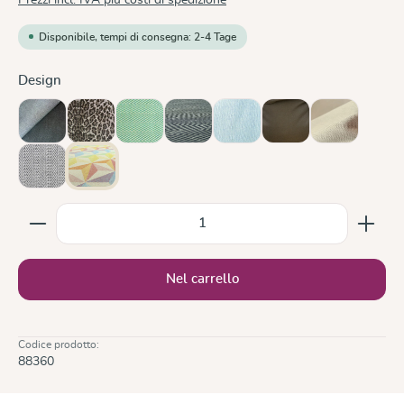
Disponibile, tempi di consegna: 2-4 Tage
Seleziona
Design
Doubleface Anthracite
Leo
Lisca Karibik
Metro Monochrom
Ocean
Olive
Sand
Silver
Zephyr
Quantità del prodotto: inserisci la quantità desiderata
Nel carrello
Codice prodotto:
88360