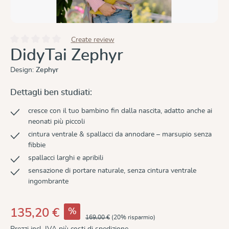
Create review
Valutazione media di 0 su 5 stelle
DidyTai Zephyr
Design:
Zephyr
Dettagli ben studiati:
cresce con il tuo bambino fin dalla nascita, adatto anche ai
neonati più piccoli
cintura ventrale & spallacci da annodare – marsupio senza
fibbie
spallacci larghi e apribili
sensazione di portare naturale, senza cintura ventrale
ingombrante
%
135,20 €
169,00 €
(20% risparmio)
Prezzi incl. IVA più costi di spedizione