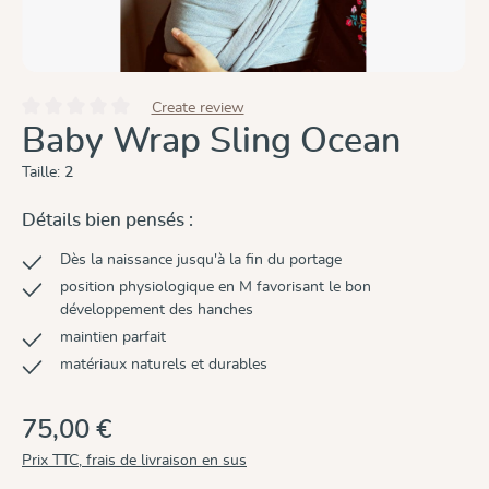
Create review
Note moyenne de 0 sur 5 étoiles
Baby Wrap Sling Ocean
Taille:
2
Détails bien pensés :
Dès la naissance jusqu'à la fin du portage
position physiologique en M favorisant le bon
développement des hanches
maintien parfait
matériaux naturels et durables
75,00 €
Prix TTC, frais de livraison en sus