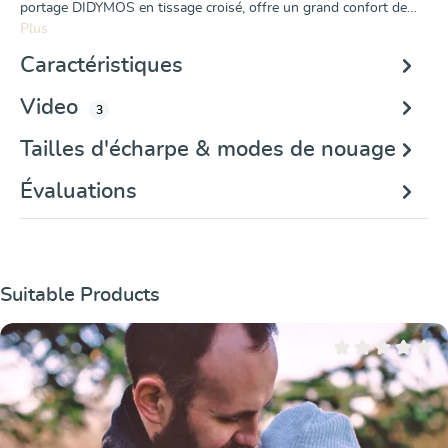
portage DIDYMOS en tissage croisé, offre un grand confort de…
Plus
Caractéristiques
Video
3
Tailles d'écharpe & modes de nouage
Évaluations
Ignorer la galerie de produits
Suitable Products
Note moyenne de 0