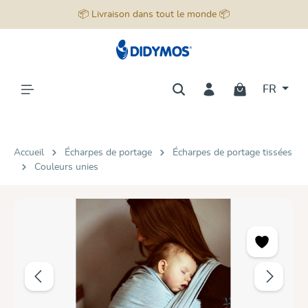
📦 Livraison dans tout le monde 📦
tenu principal
FR
Accueil
Écharpes de portage
Écharpes de portage tissées
Couleurs unies
Ignorer la galerie d'images