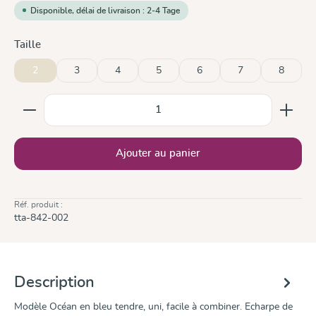
Disponible, délai de livraison : 2-4 Tage
Sélectionnez
Taille
2
3
4
5
6
7
8
Quantité de produit : Entrez la quantité souhaitée ou
Ajouter au panier
Réf. produit :
tta-842-002
Description
Modèle Océan en bleu tendre, uni, facile à combiner. Echarpe de