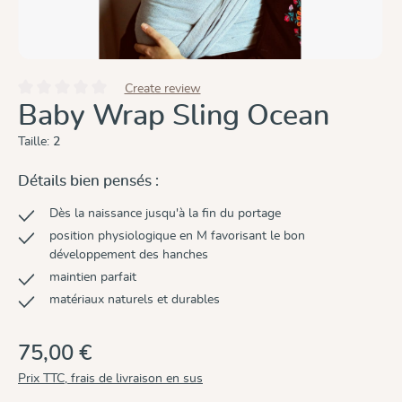
Create review
Note moyenne de 0 sur 5 étoiles
Baby Wrap Sling Ocean
Taille:
2
Détails bien pensés :
Dès la naissance jusqu'à la fin du portage
position physiologique en M favorisant le bon
développement des hanches
maintien parfait
matériaux naturels et durables
75,00 €
Prix TTC, frais de livraison en sus