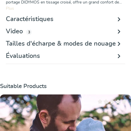
portage DIDYMOS en tissage croisé, offre un grand confort de…
Plus
Caractéristiques
Video
3
Tailles d'écharpe & modes de nouage
Évaluations
Ignorer la galerie de produits
Suitable Products
Note moyenne de 0