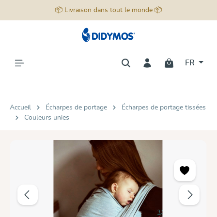
📦 Livraison dans tout le monde 📦
tenu principal
FR
Accueil
Écharpes de portage
Écharpes de portage tissées
Couleurs unies
Ignorer la galerie d'images