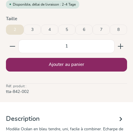
Disponible, délai de livraison : 2-4 Tage
Sélectionnez
Taille
2
3
4
5
6
7
8
Quantité de produit : Entrez la quantité souhaitée ou
Ajouter au panier
Réf. produit :
tta-842-002
Description
Modèle Océan en bleu tendre, uni, facile à combiner. Echarpe de